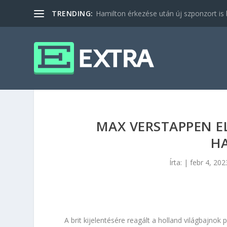
TRENDING:
Hamilton érkezése után új szponzort is b
MAX VERSTAPPEN E
H
Írta:
|
febr 4, 202
A brit kijelentésére reagált a holland világbajnok p