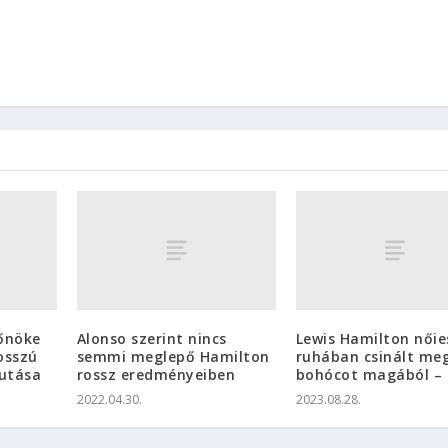
főnöke
Alonso szerint nincs
Lewis Hamilton nőie
osszú
semmi meglepő Hamilton
ruhában csinált me
utása
rossz eredményeiben
bohócot magából – 
2022.04.30.
2023.08.28.