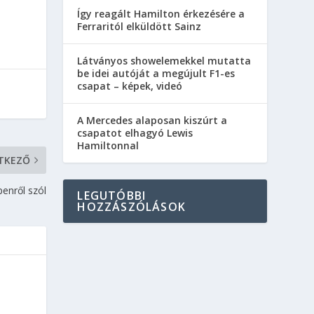
Így reagált Hamilton érkezésére a
Ferraritól elküldött Sainz
Látványos showelemekkel mutatta
be idei autóját a megújult F1-es
csapat – képek, videó
A Mercedes alaposan kiszúrt a
csapatot elhagyó Lewis
Hamiltonnal
TKEZŐ
enről szól
LEGUTÓBBI
HOZZÁSZÓLÁSOK