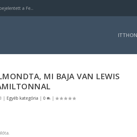
ejelentett a Fe...
ITTHO
LMONDTA, MI BAJA VAN LEWIS
AMILTONNAL
3
|
Egyéb kategória
|
0
|
ilóta.