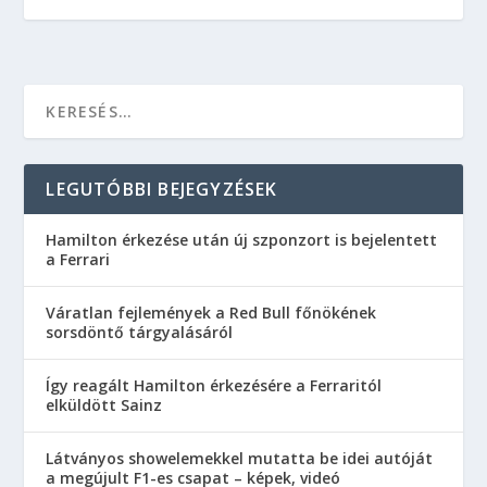
LEGUTÓBBI BEJEGYZÉSEK
Hamilton érkezése után új szponzort is bejelentett
a Ferrari
Váratlan fejlemények a Red Bull főnökének
sorsdöntő tárgyalásáról
Így reagált Hamilton érkezésére a Ferraritól
elküldött Sainz
Látványos showelemekkel mutatta be idei autóját
a megújult F1-es csapat – képek, videó