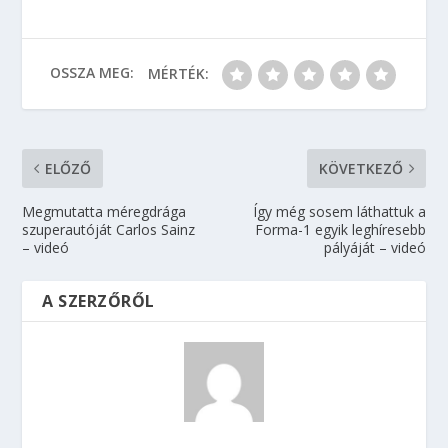
OSSZA MEG:
MÉRTÉK:
ELŐZŐ
KÖVETKEZŐ
Megmutatta méregdrága
Így még sosem láthattuk a
szuperautóját Carlos Sainz
Forma-1 egyik leghíresebb
– videó
pályáját – videó
A SZERZŐRŐL