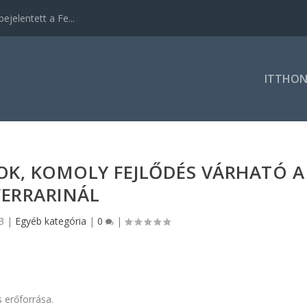
ejelentett a Fe...
ITTHO
OK, KOMOLY FEJLŐDÉS VÁRHATÓ A
FERRARINÁL
3
|
Egyéb kategória
|
0
|
s erőforrása.