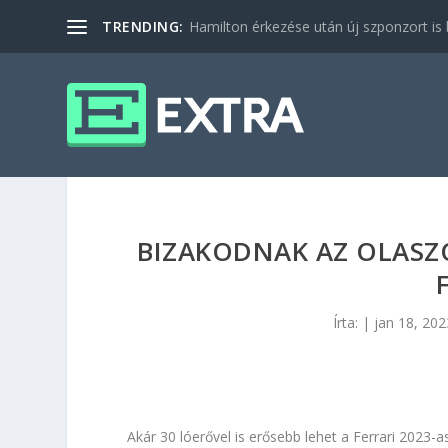
TRENDING:
Hamilton érkezése után új szponzort is b
BIZAKODNAK AZ OLASZ
Írta:
|
jan 18, 202
Akár 30 lóerővel is erősebb lehet a Ferrari 2023-a