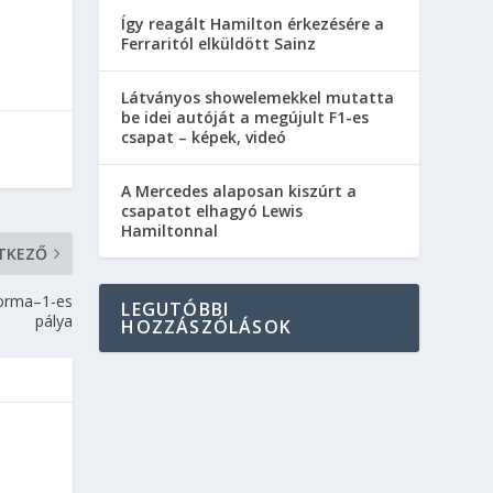
Így reagált Hamilton érkezésére a
Ferraritól elküldött Sainz
Látványos showelemekkel mutatta
be idei autóját a megújult F1-es
csapat – képek, videó
A Mercedes alaposan kiszúrt a
csapatot elhagyó Lewis
Hamiltonnal
TKEZŐ
Forma–1-es
LEGUTÓBBI
pálya
HOZZÁSZÓLÁSOK