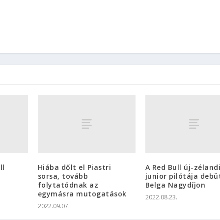
ll
Hiába dőlt el Piastri
A Red Bull új-zéland
sorsa, tovább
junior pilótája debü
folytatódnak az
Belga Nagydíjon
egymásra mutogatások
2022.08.23.
2022.09.07.