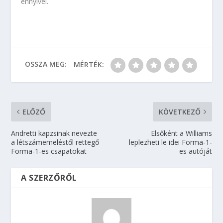
ennyivel.
OSSZA MEG:
MÉRTÉK:
ELŐZŐ
KÖVETKEZŐ
Andretti kapzsinak nevezte
Elsőként a Williams
a létszámemeléstől rettegő
leplezheti le idei Forma-1-
Forma-1-es csapatokat
es autóját
A SZERZŐRŐL