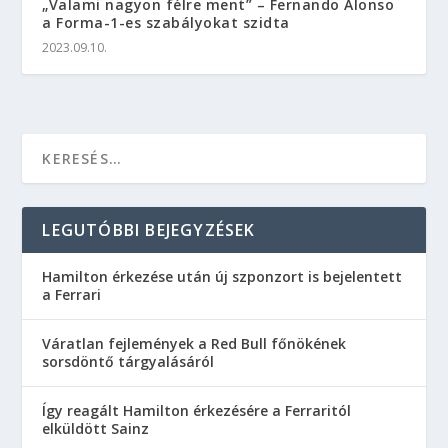
„Valami nagyon félre ment” – Fernando Alonso
a Forma-1-es szabályokat szidta
2023.09.10.
LEGUTÓBBI BEJEGYZÉSEK
Hamilton érkezése után új szponzort is bejelentett
a Ferrari
Váratlan fejlemények a Red Bull főnökének
sorsdöntő tárgyalásáról
Így reagált Hamilton érkezésére a Ferraritól
elküldött Sainz