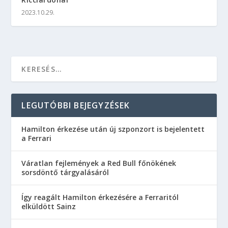
2023.10.29.
LEGUTÓBBI BEJEGYZÉSEK
Hamilton érkezése után új szponzort is bejelentett
a Ferrari
Váratlan fejlemények a Red Bull főnökének
sorsdöntő tárgyalásáról
Így reagált Hamilton érkezésére a Ferraritól
elküldött Sainz