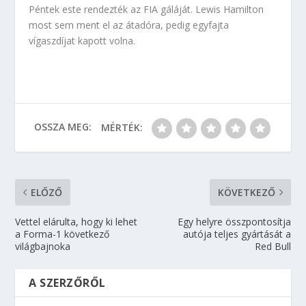
Péntek este rendezték az FIA gáláját. Lewis Hamilton
most sem ment el az átadóra, pedig egyfajta
vígaszdíjat kapott volna.
OSSZA MEG:
MÉRTÉK:
ELŐZŐ
KÖVETKEZŐ
Vettel elárulta, hogy ki lehet
Egy helyre összpontosítja
a Forma-1 következő
autója teljes gyártását a
világbajnoka
Red Bull
A SZERZŐRŐL