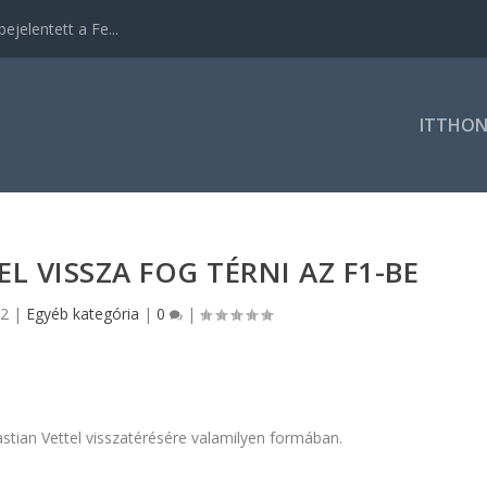
ejelentett a Fe...
ITTHO
L VISSZA FOG TÉRNI AZ F1-BE
22
|
Egyéb kategória
|
0
|
bastian Vettel visszatérésére valamilyen formában.