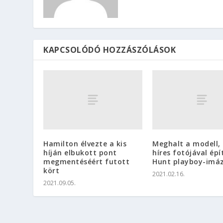
KAPCSOLÓDÓ HOZZÁSZÓLÁSOK
Hamilton élvezte a kis
Meghalt a modell, 
híján elbukott pont
híres fotójával épí
megmentéséért futott
Hunt playboy-imá
kört
2021.02.16.
2021.09.05.