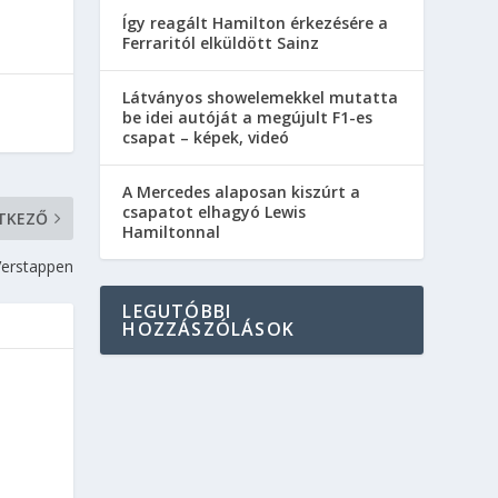
Így reagált Hamilton érkezésére a
Ferraritól elküldött Sainz
Látványos showelemekkel mutatta
be idei autóját a megújult F1-es
csapat – képek, videó
A Mercedes alaposan kiszúrt a
csapatot elhagyó Lewis
TKEZŐ
Hamiltonnal
Verstappen
LEGUTÓBBI
HOZZÁSZÓLÁSOK