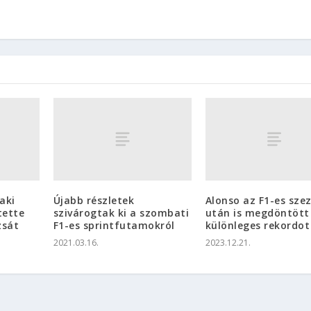
aki
Újabb részletek
Alonso az F1-es sze
tette
szivárogtak ki a szombati
után is megdöntött
zsát
F1-es sprintfutamokról
különleges rekordot
2021.03.16.
2023.12.21.