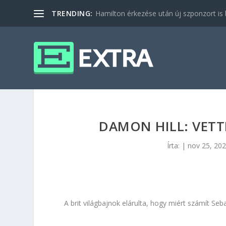
TRENDING:
Hamilton érkezése után új szponzort is b
DAMON HILL: VETTE
Írta:
|
nov 25, 20
A brit világbajnok elárulta, hogy miért számít Se