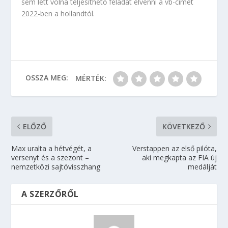
sem lett volna teljesíthető feladat elvenni a vb-címet
2022-ben a hollandtól.
OSSZA MEG:
MÉRTÉK:
ELŐZŐ
KÖVETKEZŐ
Max uralta a hétvégét, a
Verstappen az első pilóta,
versenyt és a szezont –
aki megkapta az FIA új
nemzetközi sajtóvisszhang
medálját
A SZERZŐRŐL