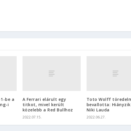
-1-be a
A Ferrari elárult egy
Toto Wolff töredel
ng-i
titkot, mivel került
bevallotta: Hiányzik
közelebb a Red Bullhoz
Niki Lauda
2022.07.15.
2022.06.27.