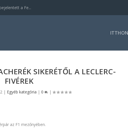
ejelentett a Fe...
ITTHO
CHERÉK SIKERÉTŐL A LECLERC-
FIVÉREK
22
|
Egyéb kategória
|
0
|
vérpár az F1 mezőnyében.