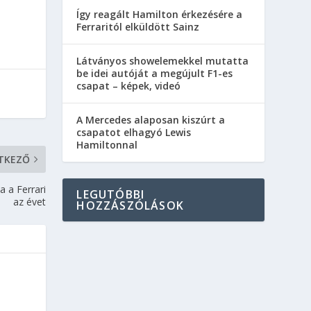
Így reagált Hamilton érkezésére a
Ferraritól elküldött Sainz
Látványos showelemekkel mutatta
be idei autóját a megújult F1-es
csapat – képek, videó
A Mercedes alaposan kiszúrt a
csapatot elhagyó Lewis
Hamiltonnal
TKEZŐ
 a Ferrari
LEGUTÓBBI
az évet
HOZZÁSZÓLÁSOK