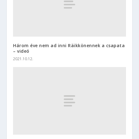
Három éve nem ad inni Räikkönennek a csapata
– videó
2021.10.12.