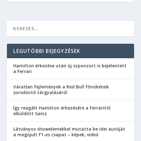
LEGUTÓBBI BEJEGYZÉSEK
Hamilton érkezése után új szponzort is bejelentett
a Ferrari
Váratlan fejlemények a Red Bull főnökének
sorsdöntő tárgyalásáról
Így reagált Hamilton érkezésére a Ferraritól
elküldött Sainz
Látványos showelemekkel mutatta be idei autóját
a megújult F1-es csapat – képek, videó