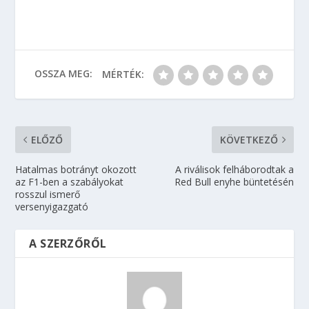
OSSZA MEG:
MÉRTÉK:
ELŐZŐ
KÖVETKEZŐ
Hatalmas botrányt okozott
A riválisok felháborodtak a
az F1-ben a szabályokat
Red Bull enyhe büntetésén
rosszul ismerő
versenyigazgató
A SZERZŐRŐL