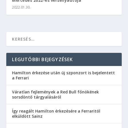
Mercedes 2022-es versenyautója
2022.01.30.
LEGUTÓBBI BEJEGYZÉSEK
Hamilton érkezése után új szponzort is bejelentett
a Ferrari
Váratlan fejlemények a Red Bull főnökének
sorsdöntő tárgyalásáról
Így reagált Hamilton érkezésére a Ferraritól
elküldött Sainz