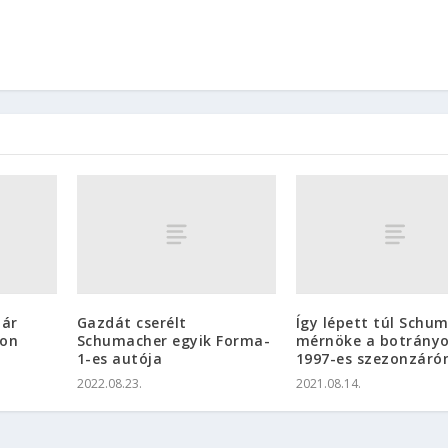
már
Gazdát cserélt
Így lépett túl Schu
ton
Schumacher egyik Forma-
mérnöke a botrány
1-es autója
1997-es szezonzáró
2022.08.23.
2021.08.14.