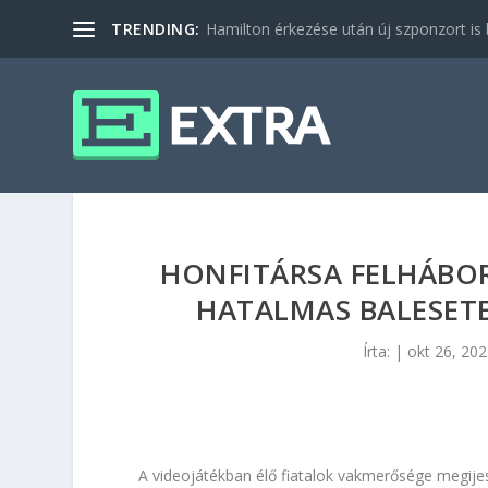
TRENDING:
Hamilton érkezése után új szponzort is b
HONFITÁRSA FELHÁBO
HATALMAS BALESET
Írta:
|
okt 26, 20
A videojátékban élő fiatalok vakmerősége megijes