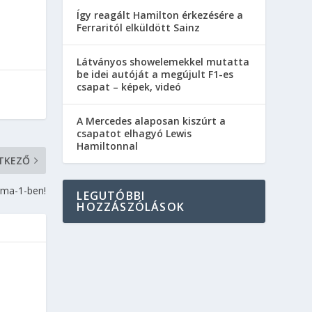
Így reagált Hamilton érkezésére a
Ferraritól elküldött Sainz
Látványos showelemekkel mutatta
be idei autóját a megújult F1-es
csapat – képek, videó
A Mercedes alaposan kiszúrt a
csapatot elhagyó Lewis
Hamiltonnal
TKEZŐ
orma-1-ben!
LEGUTÓBBI
HOZZÁSZÓLÁSOK