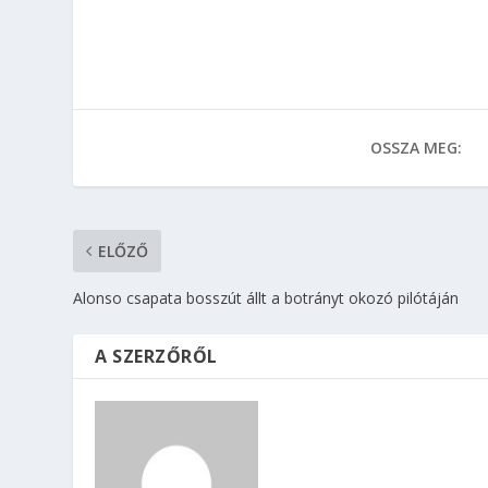
OSSZA MEG:
ELŐZŐ
Alonso csapata bosszút állt a botrányt okozó pilótáján
A SZERZŐRŐL