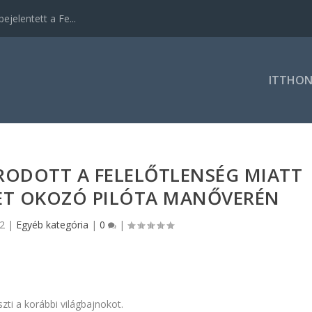
ejelentett a Fe...
ITTHO
RODOTT A FELELŐTLENSÉG MIATT
ET OKOZÓ PILÓTA MANŐVERÉN
22
|
Egyéb kategória
|
0
|
zti a korábbi világbajnokot.