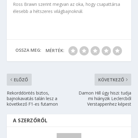
Ross Brawn szerint megvan az oka, hogy csapattársa
élesebb a hétszeres világbajnoknál.
OSSZA MEG:
MÉRTÉK:
ELŐZŐ
KÖVETKEZŐ
Rekorddöntés biztos,
Damon Hill úgy hiszi: tudja
bajnokavatás talán lesz a
mi hiányzik Leclercből
következő F1-es futamon
Verstappenhez képest
A SZERZŐRŐL