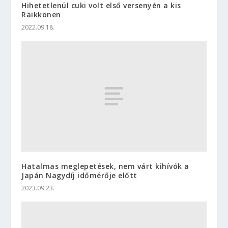
Hihetetlenül cuki volt első versenyén a kis
Räikkönen
2022.09.18.
Hatalmas meglepetések, nem várt kihívók a
Japán Nagydíj időmérője előtt
2023.09.23.