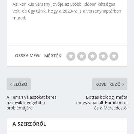
Az ikonikus verseny jövője az utóbbi időben kétséges
volt, de úgy tűnik, hogy a 2023-ra is a versenynaptárban
marad.
OSSZA MEG:
MÉRTÉK:
ELŐZŐ
KÖVETKEZŐ
A Ferrari válaszokat keres
Bottas boldog, mióta
az egyik legégetőbb
megszabadult Hamiltontól
problémájára
és a Mercedestől
A SZERZŐRŐL