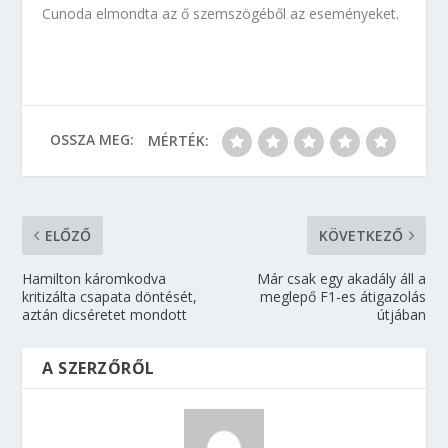
Cunoda elmondta az ő szemszögéből az eseményeket.
OSSZA MEG:
MÉRTÉK:
ELŐZŐ
KÖVETKEZŐ
Hamilton káromkodva
Már csak egy akadály áll a
kritizálta csapata döntését,
meglepő F1-es átigazolás
aztán dicséretet mondott
útjában
A SZERZŐRŐL