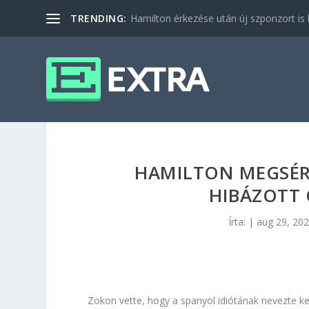
TRENDING:
Hamilton érkezése után új szponzort is b
HAMILTON MEGSÉR
HIBÁZOTT 
Írta:
|
aug 29, 20
Zokon vette, hogy a spanyol idiótának nevezte kez