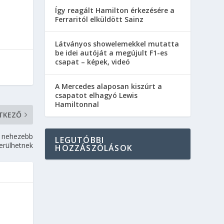
Így reagált Hamilton érkezésére a
Ferraritól elküldött Sainz
Látványos showelemekkel mutatta
be idei autóját a megújult F1-es
csapat – képek, videó
A Mercedes alaposan kiszúrt a
csapatot elhagyó Lewis
Hamiltonnal
TKEZŐ
g nehezebb
LEGUTÓBBI
erülhetnek
HOZZÁSZÓLÁSOK