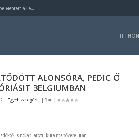
ejelentett a Fe...
ITTHO
TŐDÖTT ALONSÓRA, PEDIG Ő
ÓRIÁSIT BELGIUMBAN
22
|
Egyéb kategória
|
0
|
dőktől is ritkán látott, buta manővere után.