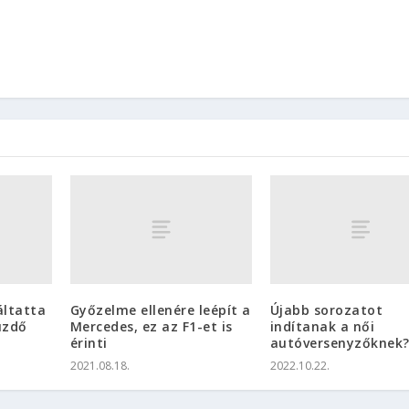
áltatta
Győzelme ellenére leépít a
Újabb sorozatot
üzdő
Mercedes, ez az F1-et is
indítanak a női
érinti
autóversenyzőknek
2021.08.18.
2022.10.22.