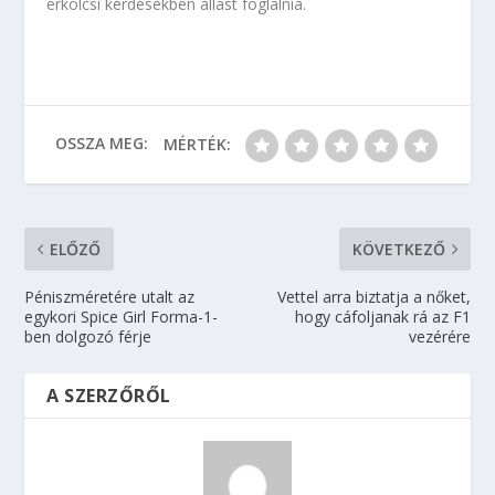
erkölcsi kérdésekben állást foglalnia.
OSSZA MEG:
MÉRTÉK:
ELŐZŐ
KÖVETKEZŐ
Péniszméretére utalt az
Vettel arra biztatja a nőket,
egykori Spice Girl Forma-1-
hogy cáfoljanak rá az F1
ben dolgozó férje
vezérére
A SZERZŐRŐL