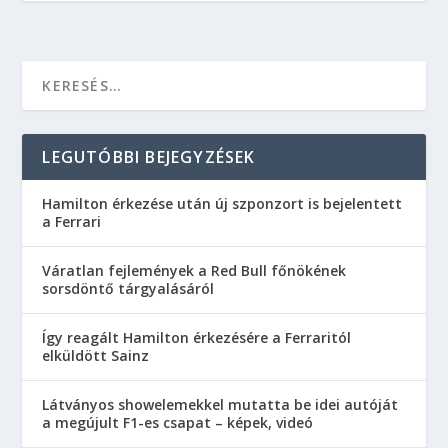
LEGUTÓBBI BEJEGYZÉSEK
Hamilton érkezése után új szponzort is bejelentett
a Ferrari
Váratlan fejlemények a Red Bull főnökének
sorsdöntő tárgyalásáról
Így reagált Hamilton érkezésére a Ferraritól
elküldött Sainz
Látványos showelemekkel mutatta be idei autóját
a megújult F1-es csapat – képek, videó