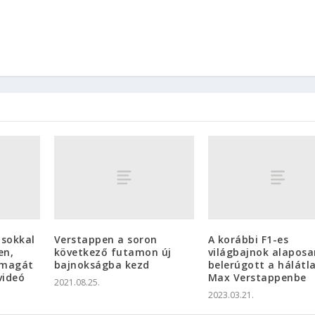
 sokkal
Verstappen a soron
A korábbi F1-es
en,
következő futamon új
világbajnok alaposa
 magát
bajnokságba kezd
belerúgott a hálátl
videó
Max Verstappenbe
2021.08.25.
2023.03.21.