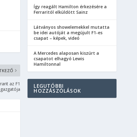
Így reagált Hamilton érkezésére a
Ferraritól elküldött Sainz
Látványos showelemekkel mutatta
be idei autóját a megújult F1-es
csapat – képek, videó
A Mercedes alaposan kiszúrt a
csapatot elhagyó Lewis
Hamiltonnal
TKEZŐ
rarit az F1
LEGUTÓBBI
igazgatója
HOZZÁSZÓLÁSOK