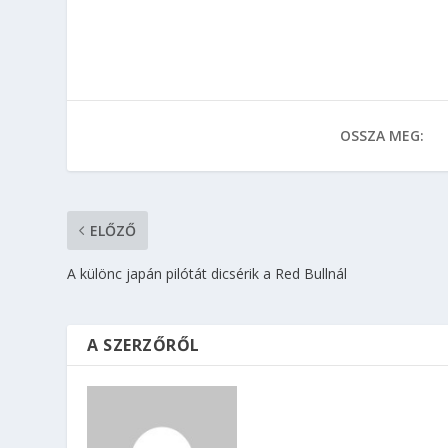
OSSZA MEG:
ELŐZŐ
A különc japán pilótát dicsérik a Red Bullnál
A SZERZŐRŐL