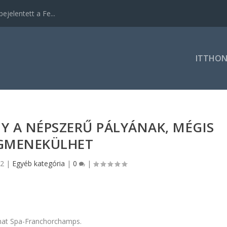
ejelentett a Fe...
ITTHO
Y A NÉPSZERŰ PÁLYÁNAK, MÉGIS
GMENEKÜLHET
22
|
Egyéb kategória
|
0
|
dhat Spa-Franchorchamps.