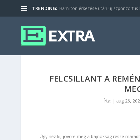
TRENDING:
Hamilton érkezése után új szponzort is b
FELCSILLANT A REMÉN
ME
Írta:
|
aug 26, 20
Úgy néz ki, jövőre még a bajnokság része mara