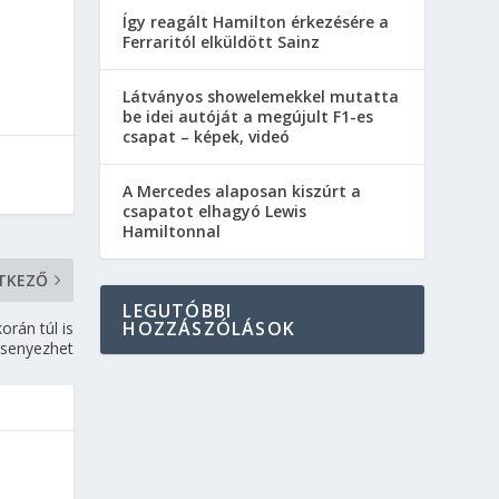
Így reagált Hamilton érkezésére a
Ferraritól elküldött Sainz
Látványos showelemekkel mutatta
be idei autóját a megújult F1-es
csapat – képek, videó
A Mercedes alaposan kiszúrt a
csapatot elhagyó Lewis
Hamiltonnal
TKEZŐ
LEGUTÓBBI
HOZZÁSZÓLÁSOK
rán túl is
rsenyezhet