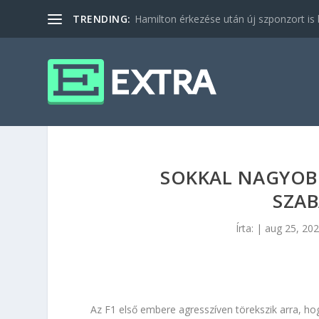
TRENDING:
Hamilton érkezése után új szponzort is b
SOKKAL NAGYOBB
SZA
Írta:
|
aug 25, 20
Az F1 első embere agresszíven törekszik arra, h