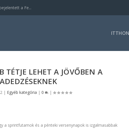
ejelentett a Fe...
ITTHO
 TÉTJE LEHET A JÖVŐBEN A
BADEDZÉSEKNEK
22
|
Egyéb kategória
|
0
|
ogy a sprintfutamok és a pénteki versenynapok is izgalmasabbak