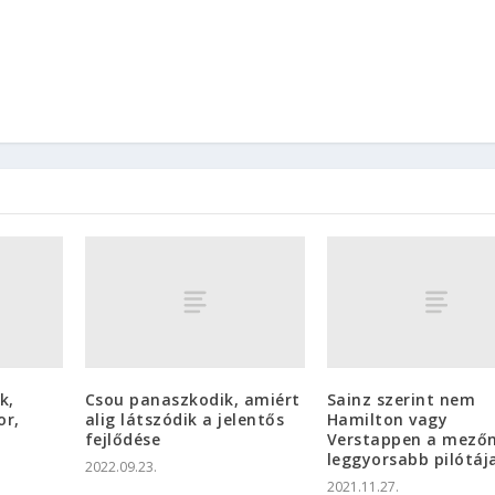
k,
Csou panaszkodik, amiért
Sainz szerint nem
or,
alig látszódik a jelentős
Hamilton vagy
fejlődése
Verstappen a mező
leggyorsabb pilótáj
2022.09.23.
2021.11.27.