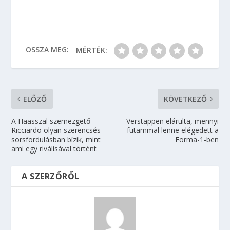
OSSZA MEG:
MÉRTÉK:
ELŐZŐ
KÖVETKEZŐ
A Haasszal szemezgető
Verstappen elárulta, mennyi
Ricciardo olyan szerencsés
futammal lenne elégedett a
sorsfordulásban bízik, mint
Forma-1-ben
ami egy riválisával történt
A SZERZŐRŐL