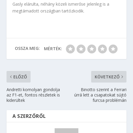
Gasly elárulta, néhány közeli ismerőse jelenleg is a
megtámadott országban tartózkodik.
OSSZA MEG:
MÉRTÉK:
ELŐZŐ
KÖVETKEZŐ
Andretti komolyan gondolja
Binotto szerint a Ferrari
az F1-et, fontos részletek is
úrrá lett a csapatokat sújtó
kiderültek
furcsa problémán
A SZERZŐRŐL