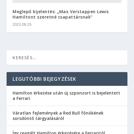
Meglepő kijelentés: „Max Verstappen Lewis
Hamiltont szeretné csapattársnak”
2023.08.29.
LEGUTÓBBI BEJEGYZÉSEK
Hamilton érkezése után új szponzort is bejelentett
a Ferrari
Váratlan fejlemények a Red Bull főnökének
sorsdöntő tárgyalásáról
Így reagált Hamilton érkezésére a Ferraritól