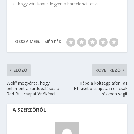
ki, hogy zárt kapus legyen a barcelonai teszt.
OSSZA MEG:
MÉRTÉK:
ELŐZŐ
KÖVETKEZŐ
Wolff megbánta, hogy
Hiába a költségplafon, az
belement a sárdobálásba a
F1 kisebb csapatain ez csak
Red Bull csapatfőnökével
részben segít
A SZERZŐRŐL