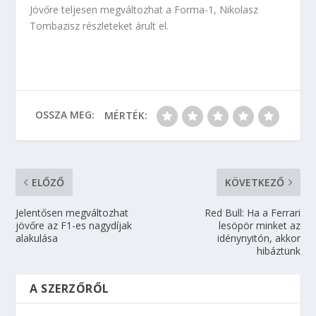
Jövőre teljesen megváltozhat a Forma-1, Nikolasz
Tombazisz részleteket árult el.
OSSZA MEG:
MÉRTÉK:
ELŐZŐ
KÖVETKEZŐ
Jelentősen megváltozhat
Red Bull: Ha a Ferrari
jövőre az F1-es nagydíjak
lesöpör minket az
alakulása
idénynyitón, akkor
hibáztunk
A SZERZŐRŐL