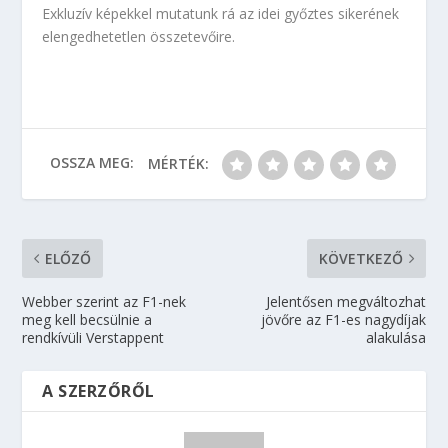
Exkluzív képekkel mutatunk rá az idei győztes sikerének
elengedhetetlen összetevőire.
OSSZA MEG:
MÉRTÉK:
ELŐZŐ
KÖVETKEZŐ
Webber szerint az F1-nek
Jelentősen megváltozhat
meg kell becsülnie a
jövőre az F1-es nagydíjak
rendkívüli Verstappent
alakulása
A SZERZŐRŐL