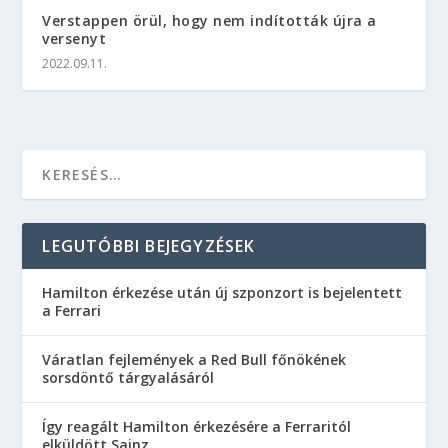
Verstappen örül, hogy nem indították újra a
versenyt
2022.09.11.
LEGUTÓBBI BEJEGYZÉSEK
Hamilton érkezése után új szponzort is bejelentett
a Ferrari
Váratlan fejlemények a Red Bull főnökének
sorsdöntő tárgyalásáról
Így reagált Hamilton érkezésére a Ferraritól
elküldött Sainz