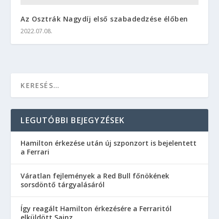
Az Osztrák Nagydíj első szabadedzése élőben
2022.07.08.
LEGUTÓBBI BEJEGYZÉSEK
Hamilton érkezése után új szponzort is bejelentett
a Ferrari
Váratlan fejlemények a Red Bull főnökének
sorsdöntő tárgyalásáról
Így reagált Hamilton érkezésére a Ferraritól
elküldött Sainz