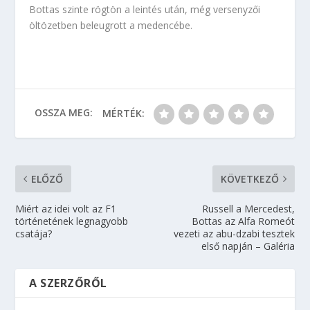
Bottas szinte rögtön a leintés után, még versenyzői
öltözetben beleugrott a medencébe.
OSSZA MEG:
MÉRTÉK:
ELŐZŐ
KÖVETKEZŐ
Miért az idei volt az F1
Russell a Mercedest,
történetének legnagyobb
Bottas az Alfa Romeót
csatája?
vezeti az abu-dzabi tesztek
első napján – Galéria
A SZERZŐRŐL