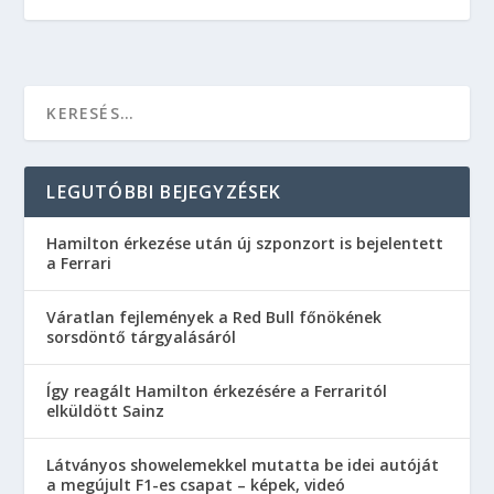
LEGUTÓBBI BEJEGYZÉSEK
Hamilton érkezése után új szponzort is bejelentett
a Ferrari
Váratlan fejlemények a Red Bull főnökének
sorsdöntő tárgyalásáról
Így reagált Hamilton érkezésére a Ferraritól
elküldött Sainz
Látványos showelemekkel mutatta be idei autóját
a megújult F1-es csapat – képek, videó