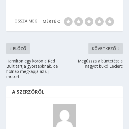
OSSZA MEG:
MÉRTÉK:
ELŐZŐ
KÖVETKEZŐ
Hamilton egy körön a Red
Megússza a büntetést a
Bullt tartja gyorsabbnak, de
nagyot bukó Leclerc
holnap megkapja az új
motort
A SZERZŐRŐL