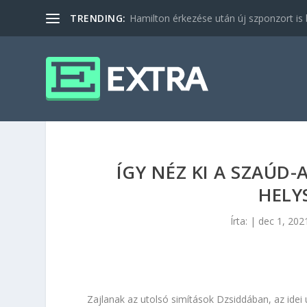
TRENDING:
Hamilton érkezése után új szponzort is b
ÍGY NÉZ KI A SZAÚD
HELY
Írta:
|
dec 1, 202
Zajlanak az utolsó simítások Dzsiddában, az idei u