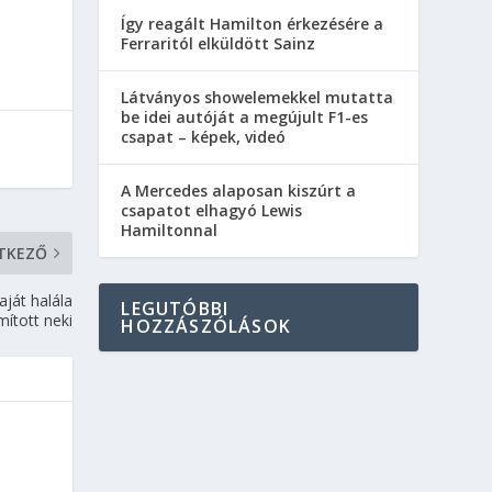
Így reagált Hamilton érkezésére a
Ferraritól elküldött Sainz
Látványos showelemekkel mutatta
be idei autóját a megújult F1-es
csapat – képek, videó
A Mercedes alaposan kiszúrt a
csapatot elhagyó Lewis
Hamiltonnal
TKEZŐ
aját halála
LEGUTÓBBI
ított neki
HOZZÁSZÓLÁSOK