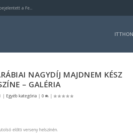
ejelentett a Fe...
ITTHO
-ARÁBIAI NAGYDÍJ MAJDNEM KÉSZ
SZÍNE – GALÉRIA
1
|
Egyéb kategória
|
0
|
tolsó előtti verseny helszínén.