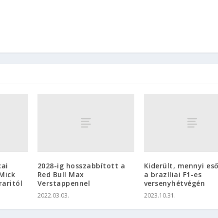
cai
2028-ig hosszabbított a
Kiderült, mennyi eső
Mick
Red Bull Max
a brazíliai F1-es
aritól
Verstappennel
versenyhétvégén
2022.03.03.
2023.10.31.