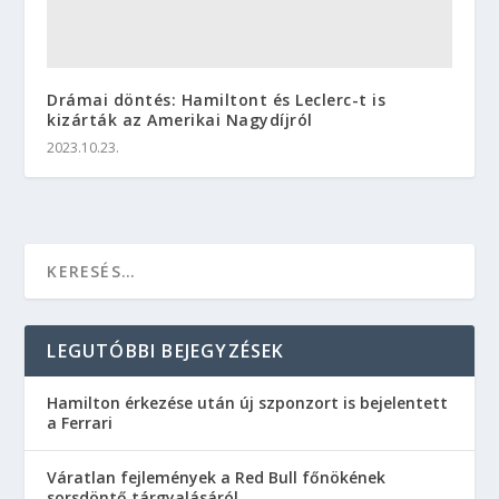
Drámai döntés: Hamiltont és Leclerc-t is
kizárták az Amerikai Nagydíjról
2023.10.23.
LEGUTÓBBI BEJEGYZÉSEK
Hamilton érkezése után új szponzort is bejelentett
a Ferrari
Váratlan fejlemények a Red Bull főnökének
sorsdöntő tárgyalásáról