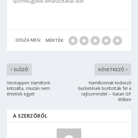
sportfelügyelők elmarasztalták őket.
OSSZA MEG:
MÉRTÉK:
ELŐZŐ
KÖVETKEZŐ
Verstappen Hamiltont
Hamiltonnak kedvező
kritizálta, miután nem
büntetések borították fel a
értettek egyet
rajtsorrendet – Katari GP
élőben
A SZERZŐRŐL