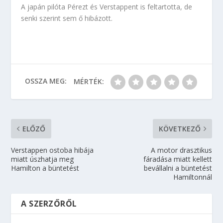
A japán pilóta Pérezt és Verstappent is feltartotta, de
senki szerint sem ő hibázott.
OSSZA MEG:
MÉRTÉK:
ELŐZŐ
KÖVETKEZŐ
Verstappen ostoba hibája
A motor drasztikus
miatt úszhatja meg
fáradása miatt kellett
Hamilton a büntetést
bevállalni a büntetést
Hamiltonnál
A SZERZŐRŐL