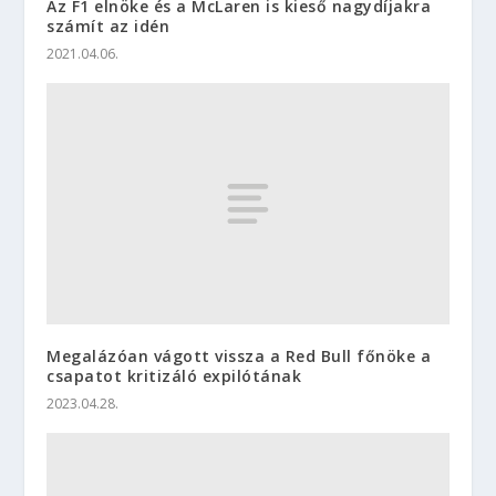
Az F1 elnöke és a McLaren is kieső nagydíjakra
számít az idén
2021.04.06.
Megalázóan vágott vissza a Red Bull főnöke a
csapatot kritizáló expilótának
2023.04.28.