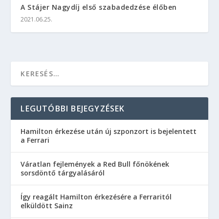
A Stájer Nagydíj első szabadedzése élőben
2021.06.25.
LEGUTÓBBI BEJEGYZÉSEK
Hamilton érkezése után új szponzort is bejelentett
a Ferrari
Váratlan fejlemények a Red Bull főnökének
sorsdöntő tárgyalásáról
Így reagált Hamilton érkezésére a Ferraritól
elküldött Sainz