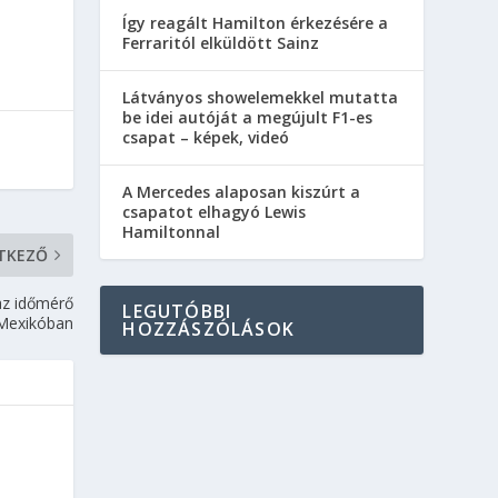
Így reagált Hamilton érkezésére a
Ferraritól elküldött Sainz
Látványos showelemekkel mutatta
be idei autóját a megújult F1-es
csapat – képek, videó
A Mercedes alaposan kiszúrt a
csapatot elhagyó Lewis
Hamiltonnal
TKEZŐ
 az időmérő
LEGUTÓBBI
 Mexikóban
HOZZÁSZÓLÁSOK