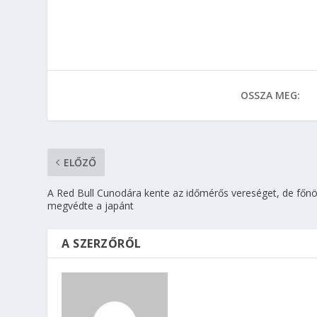
OSSZA MEG:
ELŐZŐ
A Red Bull Cunodára kente az időmérős vereséget, de főn
megvédte a japánt
A SZERZŐRŐL