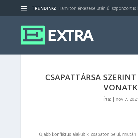
TRENDING:
Hamilton érkezése után új szponzort is b
CSAPATTÁRSA SZERIN
VONATK
Írta:
|
nov 7, 202
Újabb konfliktus alakult ki csapaton belül, miut