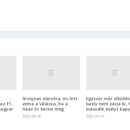
Grosjean elárulta, mi lett
Egyszer már elküldt
az F1,
volna a válasza, ha a
Gasly nem zárja ki,
 Magyar
Haas őt keresi meg
második esélyt kap
2022.03.14.
2021.07.10.