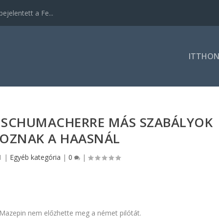
ejelentett a Fe...
ITTHO
T SCHUMACHERRE MÁS SZABÁLYOK
OZNAK A HAASNÁL
1
|
Egyéb kategória
|
0
|
án Mazepin nem előzhette meg a német pilótát.