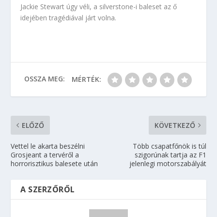
Jackie Stewart úgy véli, a silverstone-i baleset az ő
idejében tragédiával járt volna.
OSSZA MEG:
MÉRTÉK:
ELŐZŐ
KÖVETKEZŐ
Vettel le akarta beszélni
Több csapatfőnök is túl
Grosjeant a tervéről a
szigorúnak tartja az F1
horrorisztikus balesete után
jelenlegi motorszabályát
A SZERZŐRŐL