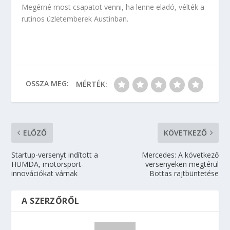
Megérné most csapatot venni, ha lenne eladó, vélték a
rutinos üzletemberek Austinban.
OSSZA MEG:
MÉRTÉK:
ELŐZŐ
KÖVETKEZŐ
Startup-versenyt indított a
Mercedes: A következő
HUMDA, motorsport-
versenyeken megtérül
innovációkat várnak
Bottas rajtbüntetése
A SZERZŐRŐL