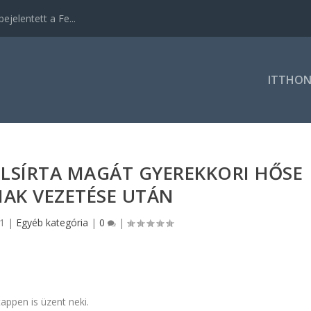
ejelentett a Fe...
ITTHO
LSÍRTA MAGÁT GYEREKKORI HŐSE
AK VEZETÉSE UTÁN
21
|
Egyéb kategória
|
0
|
ppen is üzent neki.