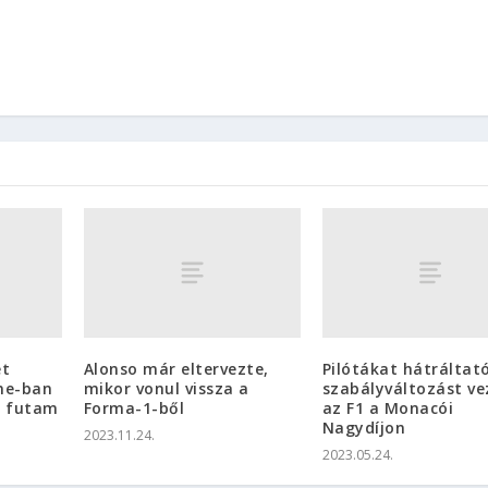
et
Alonso már eltervezte,
Pilótákat hátráltat
one-ban
mikor vonul vissza a
szabályváltozást ve
s futam
Forma-1-ből
az F1 a Monacói
Nagydíjon
2023.11.24.
2023.05.24.