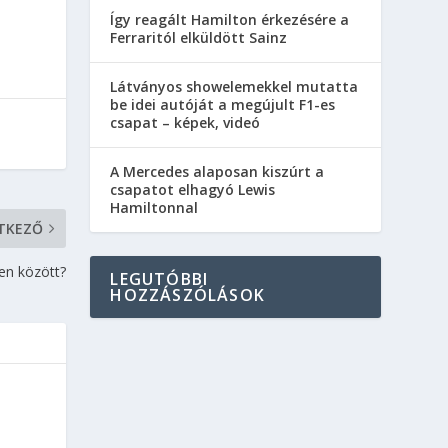
Így reagált Hamilton érkezésére a
Ferraritól elküldött Sainz
Látványos showelemekkel mutatta
be idei autóját a megújult F1-es
csapat – képek, videó
A Mercedes alaposan kiszúrt a
csapatot elhagyó Lewis
Hamiltonnal
TKEZŐ
en között?
LEGUTÓBBI
HOZZÁSZÓLÁSOK