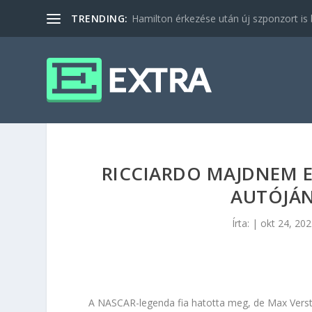
TRENDING:
Hamilton érkezése után új szponzort is b
RICCIARDO MAJDNEM E
AUTÓJÁN
Írta:
|
okt 24, 20
A NASCAR-legenda fia hatotta meg, de Max Versta