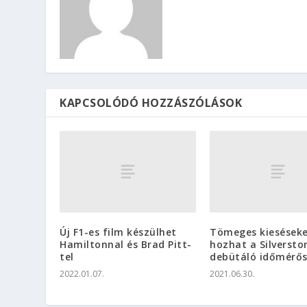
KAPCSOLÓDÓ HOZZÁSZÓLÁSOK
Új F1-es film készülhet
Tömeges kiesések
Hamiltonnal és Brad Pitt-
hozhat a Silverst
tel
debütáló időmérő
2022.01.07.
2021.06.30.