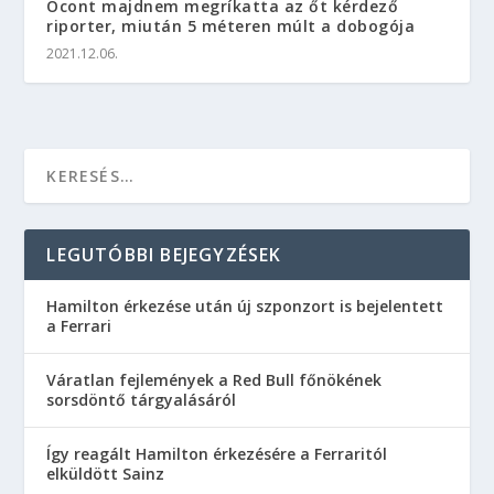
Ocont majdnem megríkatta az őt kérdező
riporter, miután 5 méteren múlt a dobogója
2021.12.06.
LEGUTÓBBI BEJEGYZÉSEK
Hamilton érkezése után új szponzort is bejelentett
a Ferrari
Váratlan fejlemények a Red Bull főnökének
sorsdöntő tárgyalásáról
Így reagált Hamilton érkezésére a Ferraritól
elküldött Sainz