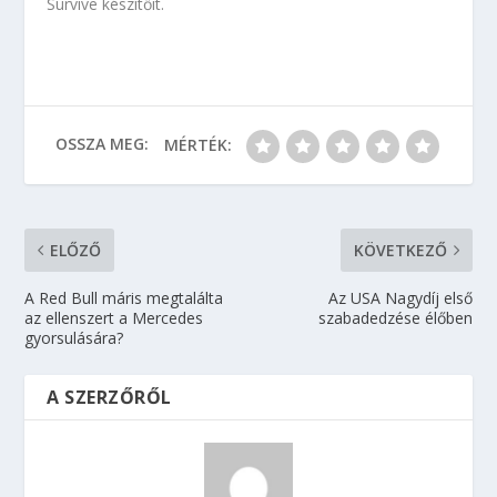
Survive készítőit.
OSSZA MEG:
MÉRTÉK:
ELŐZŐ
KÖVETKEZŐ
A Red Bull máris megtalálta
Az USA Nagydíj első
az ellenszert a Mercedes
szabadedzése élőben
gyorsulására?
A SZERZŐRŐL