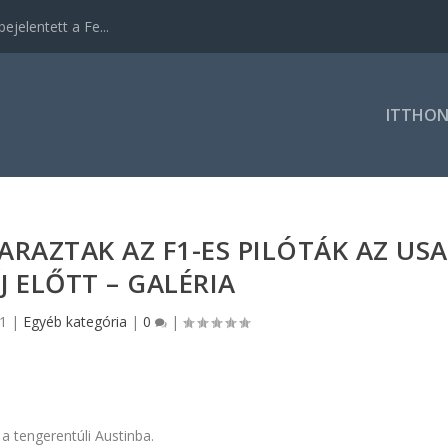
ejelentett a Fe...
ITTHO
RAZTAK AZ F1-ES PILÓTÁK AZ USA
J ELŐTT – GALÉRIA
21
|
Egyéb kategória
|
0
|
a tengerentúli Austinba.