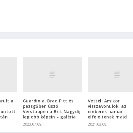
rult a
Guardiola, Brad Pitt és
Vettel: Amikor
pezsgőben úszó
visszavonulok, az
rontott
Verstappen a Brit Nagydíj
emberek hamar
után
legjobb képein – galéria
elfelejtenek majd
2023.07.09.
2021.03.08.