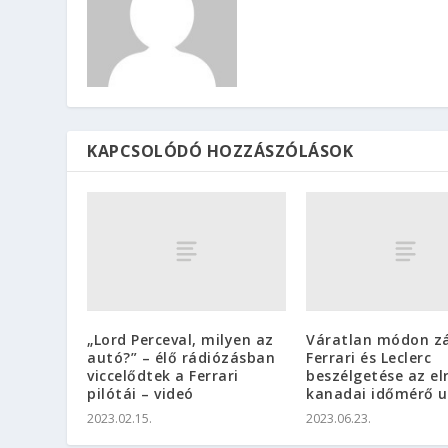
KAPCSOLÓDÓ HOZZÁSZÓLÁSOK
„Lord Perceval, milyen az
Váratlan módon zá
autó?” – élő rádiózásban
Ferrari és Leclerc
viccelődtek a Ferrari
beszélgetése az el
pilótái – videó
kanadai időmérő 
2023.02.15.
2023.06.23.