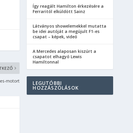
Így reagált Hamilton érkezésére a
Ferraritól elküldött Sainz
Látványos showelemekkel mutatta
be idei autóját a megújult F1-es
csapat – képek, videó
A Mercedes alaposan kiszúrt a
csapatot elhagyó Lewis
Hamiltonnal
TKEZŐ
edes-motort
LEGUTÓBBI
HOZZÁSZÓLÁSOK