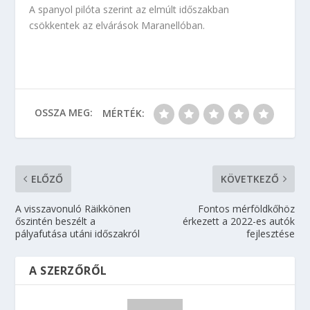
A spanyol pilóta szerint az elmúlt időszakban
csökkentek az elvárások Maranellóban.
OSSZA MEG:
MÉRTÉK:
ELŐZŐ
KÖVETKEZŐ
A visszavonuló Räikkönen
Fontos mérföldkőhöz
őszintén beszélt a
érkezett a 2022-es autók
pályafutása utáni időszakról
fejlesztése
A SZERZŐRŐL