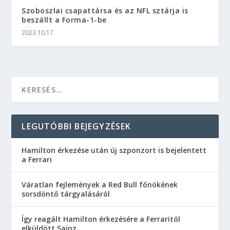
Szoboszlai csapattársa és az NFL sztárja is
beszállt a Forma-1-be
2023.10.17.
LEGUTÓBBI BEJEGYZÉSEK
Hamilton érkezése után új szponzort is bejelentett
a Ferrari
Váratlan fejlemények a Red Bull főnökének
sorsdöntő tárgyalásáról
Így reagált Hamilton érkezésére a Ferraritól
elküldött Sainz