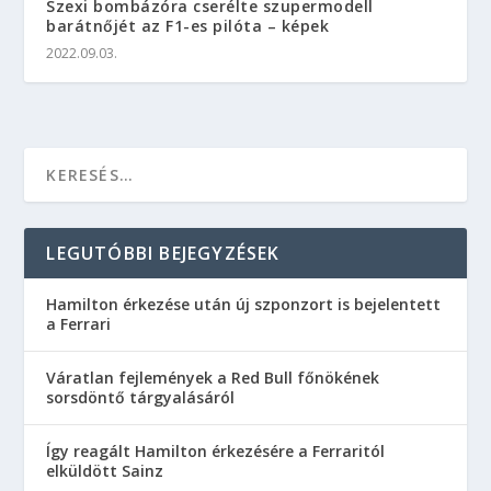
Szexi bombázóra cserélte szupermodell
barátnőjét az F1-es pilóta – képek
2022.09.03.
LEGUTÓBBI BEJEGYZÉSEK
Hamilton érkezése után új szponzort is bejelentett
a Ferrari
Váratlan fejlemények a Red Bull főnökének
sorsdöntő tárgyalásáról
Így reagált Hamilton érkezésére a Ferraritól
elküldött Sainz