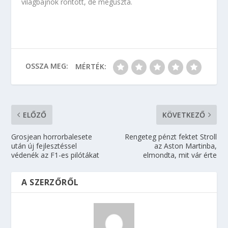
világbajnok rontott, de megúszta.
OSSZA MEG:
MÉRTÉK:
ELŐZŐ
KÖVETKEZŐ
Grosjean horrorbalesete
Rengeteg pénzt fektet Stroll
után új fejlesztéssel
az Aston Martinba,
védenék az F1-es pilótákat
elmondta, mit vár érte
A SZERZŐRŐL