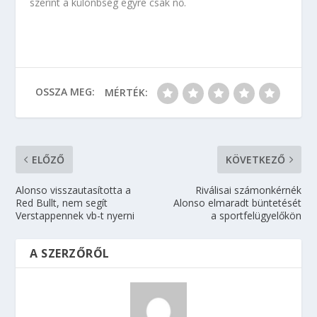
szerint a különbség egyre csak nő.
OSSZA MEG:
MÉRTÉK:
ELŐZŐ
KÖVETKEZŐ
Alonso visszautasította a
Riválisai számonkérnék
Red Bullt, nem segít
Alonso elmaradt büntetését
Verstappennek vb-t nyerni
a sportfelügyelőkön
A SZERZŐRŐL