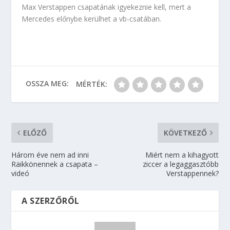
Max Verstappen csapatának igyekeznie kell, mert a
Mercedes előnybe kerülhet a vb-csatában.
OSSZA MEG:
MÉRTÉK:
ELŐZŐ
KÖVETKEZŐ
Három éve nem ad inni
Miért nem a kihagyott
Räikkönennek a csapata –
ziccer a legaggasztóbb
videó
Verstappennek?
A SZERZŐRŐL