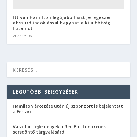
Itt van Hamilton legújabb hisztije: egészen
abszurd indoklással hagyhatja ki a hétvégi
futamot
2022.05.06.
LEGUTÓBBI BEJEGYZÉSEK
Hamilton érkezése után új szponzort is bejelentett
a Ferrari
Váratlan fejlemények a Red Bull főnökének
sorsdöntő tárgyalásáról