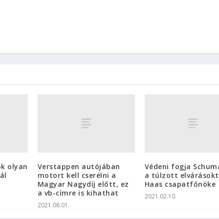
ok olyan
Verstappen autójában
Védeni fogja Schum
ál
motort kell cserélni a
a túlzott elvárásokt
Magyar Nagydíj előtt, ez
Haas csapatfőnöke
a vb-címre is kihathat
2021.02.10.
2021.08.01.