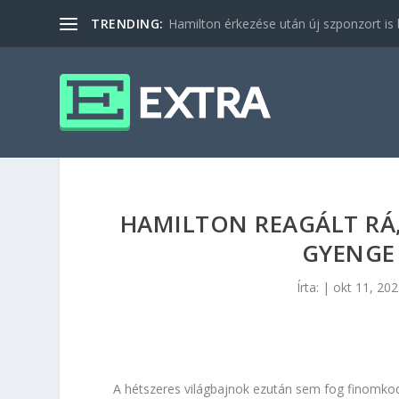
TRENDING:
Hamilton érkezése után új szponzort is b
HAMILTON REAGÁLT RÁ,
GYENGE 
Írta:
|
okt 11, 20
A hétszeres világbajnok ezután sem fog finomkodn