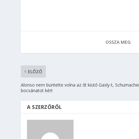
OSSZA MEG:
ELŐZŐ
Alonso nem büntette volna az őt kiütő Gasly-t, Schumacher
bocsánatot kért
A SZERZŐRŐL