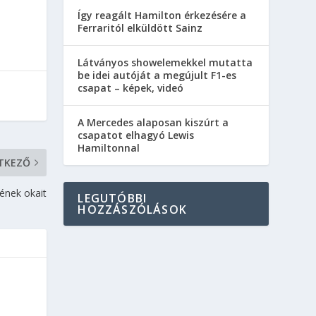
Így reagált Hamilton érkezésére a
Ferraritól elküldött Sainz
Látványos showelemekkel mutatta
be idei autóját a megújult F1-es
csapat – képek, videó
A Mercedes alaposan kiszúrt a
csapatot elhagyó Lewis
Hamiltonnal
TKEZŐ
ének okait
LEGUTÓBBI
HOZZÁSZÓLÁSOK