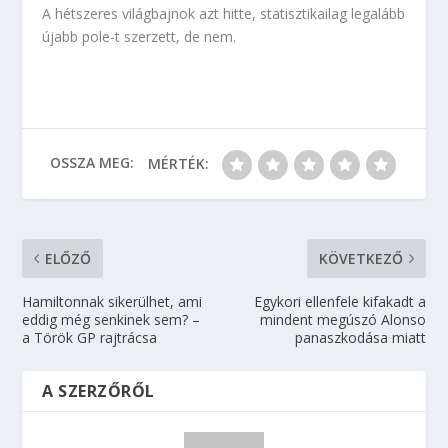
A hétszeres világbajnok azt hitte, statisztikailag legalább
újabb pole-t szerzett, de nem.
OSSZA MEG:
MÉRTÉK:
ELŐZŐ
KÖVETKEZŐ
Hamiltonnak sikerülhet, ami
Egykori ellenfele kifakadt a
eddig még senkinek sem? –
mindent megúszó Alonso
a Török GP rajtrácsa
panaszkodása miatt
A SZERZŐRŐL