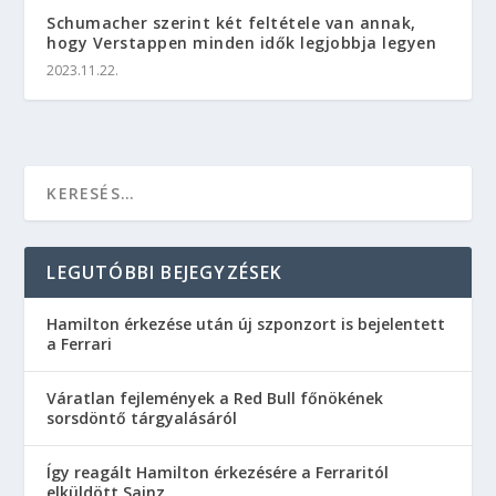
Schumacher szerint két feltétele van annak,
hogy Verstappen minden idők legjobbja legyen
2023.11.22.
LEGUTÓBBI BEJEGYZÉSEK
Hamilton érkezése után új szponzort is bejelentett
a Ferrari
Váratlan fejlemények a Red Bull főnökének
sorsdöntő tárgyalásáról
Így reagált Hamilton érkezésére a Ferraritól
elküldött Sainz