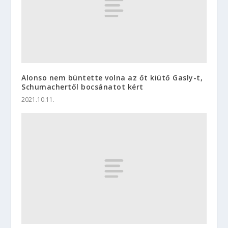
Alonso nem büntette volna az őt kiütő Gasly-t,
Schumachertől bocsánatot kért
2021.10.11.