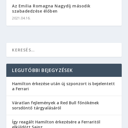
Az Emilia Romagna Nagydíj második
szabadedzése élőben
2021.04.16.
LEGUTÓBBI BEJEGYZÉSEK
Hamilton érkezése után új szponzort is bejelentett
a Ferrari
Váratlan fejlemények a Red Bull főnökének
sorsdöntő tárgyalásáról
Így reagált Hamilton érkezésére a Ferraritól
elküldött Sainz