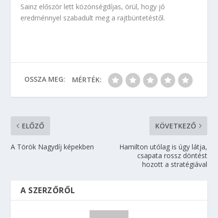
Sainz először lett közönségdíjas, örül, hogy jó
eredménnyel szabadult meg a rajtbüntetéstől.
OSSZA MEG:
MÉRTÉK:
ELŐZŐ
KÖVETKEZŐ
A Török Nagydíj képekben
Hamilton utólag is úgy látja,
csapata rossz döntést
hozott a stratégiával
A SZERZŐRŐL