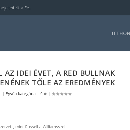
ejelentett a Fe...
ITTHO
 AZ IDEI ÉVET, A RED BULLNAK
ENÉNEK TŐLE AZ EREDMÉNYEK
1
|
Egyéb kategória
|
0
|
erzett, mint Russell a Williamsszel.