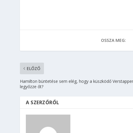
OSSZA MEG:
ELŐZŐ
Hamilton büntetése sem elég, hogy a küszködő Verstappe
legyőzze őt?
A SZERZŐRŐL