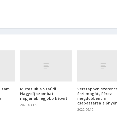
ultam
Mutatjuk a Szaúdi
Verstappen szerenc
Nagydíj szombati
érzi magát, Pérez
a
napjának legjobb képeit
megdöbbent a
csapattársa előnyé
2023.03.18.
2022.06.12.