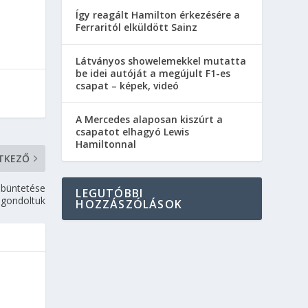
Így reagált Hamilton érkezésére a
Ferraritól elküldött Sainz
Látványos showelemekkel mutatta
be idei autóját a megújult F1-es
csapat – képek, videó
A Mercedes alaposan kiszúrt a
csapatot elhagyó Lewis
Hamiltonnal
TKEZŐ
 büntetése
LEGUTÓBBI
 gondoltuk
HOZZÁSZÓLÁSOK