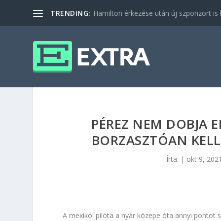
TRENDING:
Hamilton érkezése után új szponzort is b
PÉREZ NEM DOBJA EL
BORZASZTÓAN KELL
Írta:
|
okt 9, 202
A mexikói pilóta a nyár közepe óta annyi pontot sz