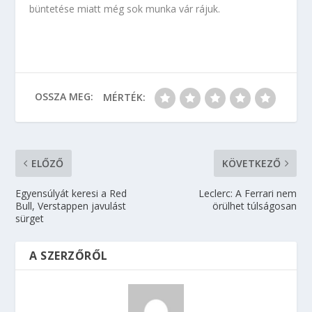
büntetése miatt még sok munka vár rájuk.
OSSZA MEG:
MÉRTÉK:
ELŐZŐ
KÖVETKEZŐ
Egyensúlyát keresi a Red
Leclerc: A Ferrari nem
Bull, Verstappen javulást
örülhet túlságosan
sürget
A SZERZŐRŐL