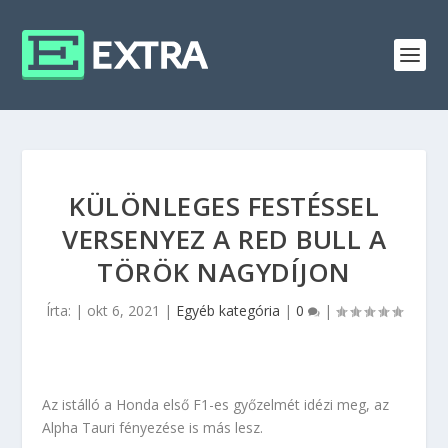
KÜLÖNLEGES FESTÉSSEL
VERSENYEZ A RED BULL A
TÖRÖK NAGYDÍJON
Írta:
|
okt 6, 2021
|
Egyéb kategória
|
0
|
Az istálló a Honda első F1-es győzelmét idézi meg, az
Alpha Tauri fényezése is más lesz.