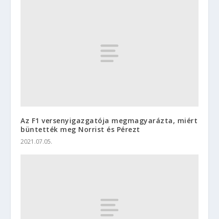
Az F1 versenyigazgatója megmagyarázta, miért
büntették meg Norrist és Pérezt
2021.07.05.