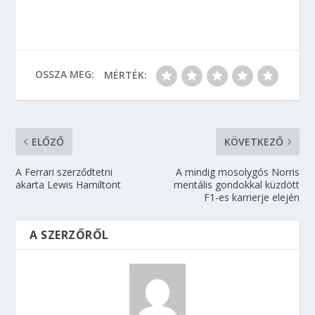
OSSZA MEG:
MÉRTÉK:
ELŐZŐ
KÖVETKEZŐ
A Ferrari szerződtetni
A mindig mosolygós Norris
akarta Lewis Hamiltont
mentális gondokkal küzdött
F1-es karrierje elején
A SZERZŐRŐL