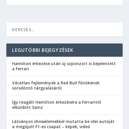
LEGUTÓBBI BEJEGYZÉSEK
Hamilton érkezése után új szponzort is bejelentett
a Ferrari
Váratlan fejlemények a Red Bull főnökének
sorsdöntő tárgyalásáról
Így reagált Hamilton érkezésére a Ferraritól
elküldött Sainz
Látványos showelemekkel mutatta be idei autóját
a megújult F1-es csapat – képek, videó